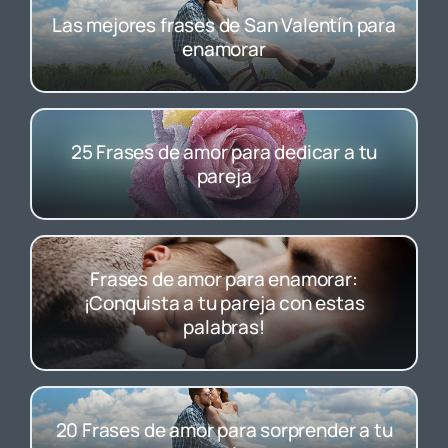
Las mejores frases de San Valentín para
enamorar
25 Frases de amor para dedicar a tu
pareja
Frases de amor para enamorar:
¡Conquista a tu pareja con estas
palabras!
20 Frases de amor para sorprender a tu