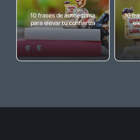
10 frases de autoestima
10 fr
para elevar tu confianza
el