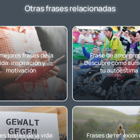
Otras frases relacionadas
mejores frases de la
Frase de amor prop
ida: inspiración y
Descubre cómo aum
motivación
tu autoestima
es tristes de la vida:
Frases de reflexión 