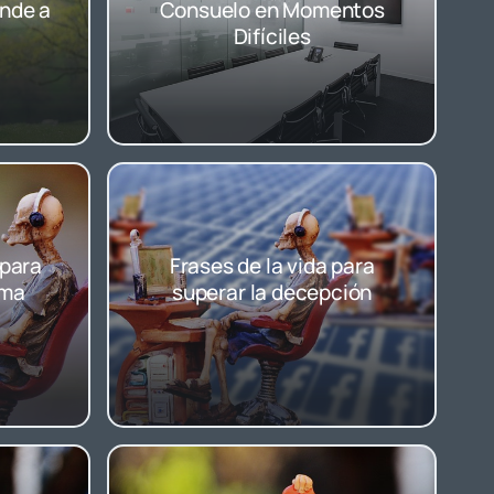
ende a
Consuelo en Momentos
Difíciles
 para
Frases de la vida para
ima
superar la decepción