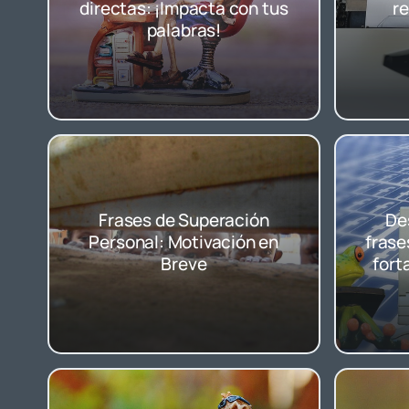
directas: ¡Impacta con tus
re
palabras!
Frases de Superación
De
Personal: Motivación en
frase
Breve
fort