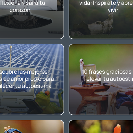
flexiona y sana tu
vida: Inspírate y apr
corazón
vivir
scubre las mejores
10 frases graciosas
s de amor propio para
elevar tu autoest
alecer tu autoestima