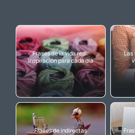
Frases de la vida real:
Las 
Inspiración para cada día
v
Frases de indirectas
Fras