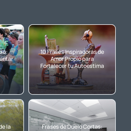
io:
10 Frases Inspiradoras de
entar
Amor Propio para
Fortalecer tu Autoestima
de la
Frases de Duelo Cortas: