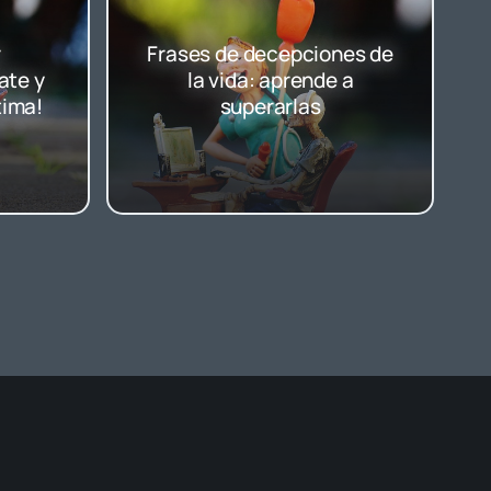
r
Frases de decepciones de
ate y
la vida: aprende a
tima!
superarlas