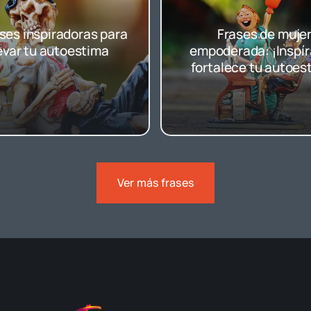
ases inspiradoras para
Frases de muje
evar tu autoestima
empoderada: ¡Inspír
fortalece tu autoes
Ver más frases