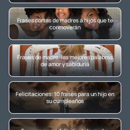
Frases cortas de madres a hijos que te
conmoverán
Frases de madre: las mejores palabras
de amor y sabiduría
Felicitaciones: 10 frases para un hijo en
su cumpleaños