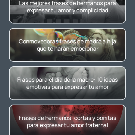
Las mejores frases de hermanos para
expresar tu amor y complicidad
Conmovedoras frases de madre a hija
que te harán emocionar
Frases para el día de la madre: 10 ideas
emotivas para expresar tu amor
Frases de hermanos: cortas y bonitas
para expresar tu amor fraternal