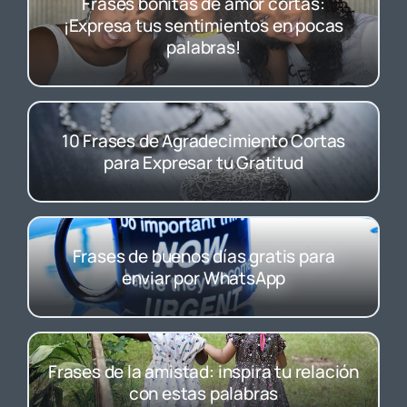
Frases bonitas de amor cortas:
¡Expresa tus sentimientos en pocas
palabras!
10 Frases de Agradecimiento Cortas
para Expresar tu Gratitud
Frases de buenos días gratis para
enviar por WhatsApp
Frases de la amistad: inspira tu relación
con estas palabras